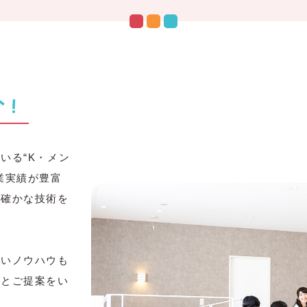
い！
いる“K・メン
業実績が豊富
も確かな技術を
扱いノウハウも
応とご提案をい