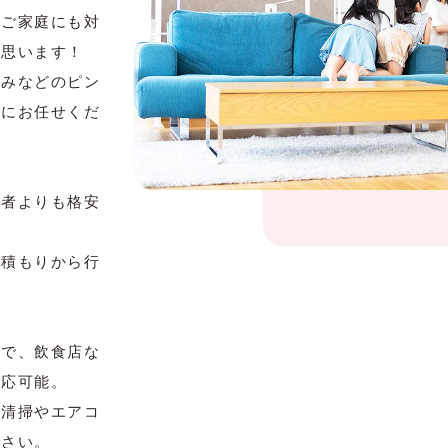
るご家庭にも対
と思います！
のみなどのピン
社にお任せくだ
業者よりも格安
見積もりから行
ので、飲食店な
対応可能。
、清掃やエアコ
ださい。